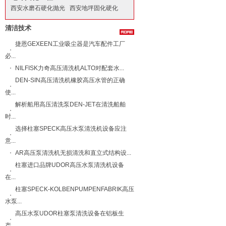
西安水磨石硬化抛光
西安地坪固化硬化
清洁技术
捷恩GEXEEN工业吸尘器是汽车配件工厂
必...
NILFISK力奇​高压清洗机ALTO​对配套水...
DEN-SIN高压清洗机橡胶高压水管的正确
使...
解析船用高压清洗泵DEN-JET在清洗船舶
时...
选择柱塞SPECK高压水泵清洗机设备应注
意...
AR高压泵清洗机无损清洗和直立式结构设...
柱塞进口品牌UDOR高压水泵清洗机设备
在...
柱塞SPECK-KOLBENPUMPENFABRIK高压
水泵...
高压水泵UDOR柱塞泵清洗设备在铝板生
产...