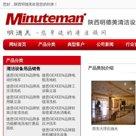
您好，陕西明德美欢迎您的到来！
网站首页
产品分类
典型客户
公司新闻
行业
产品分类
产品类别介绍
清洁设备用品销售
捷恩GEXEEN品牌电
捷恩GEXEEN品牌电
动扫地车
瓶洗地机
捷恩GEXEEN品牌高
捷恩GEXEEN品牌工
压清洗机
业吸尘器
捷恩GEXEEN品牌商
捷恩GEXEEN品牌地
用吸尘器
毯清洗机
捷恩GEXEEN品牌软
捷恩GEXEEN品牌软
装沙发清洗机
装喷雾消杀消毒机
捷恩GEXEEN品牌多
捷恩GEXEEN品牌高
功能擦地洗地打磨晶
压冲洗车
面机
西安大理石抛光
捷恩GEXEEN品牌园
林机械绿化设备