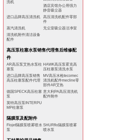
洗机
酒店宾馆办公用强力
静音吸尘器
进口品牌高压清洗机
高压清洗机配件零部
件
蒸汽清洗机
无尘室吸尘器洁净室
清洗机附件清洁设备
配件
高压泵柱塞水泵销售代理售后维修配
件
AR高压泵艾热水泵柱
HAWK高压泵霍克高
塞泵
压柱塞泵清洗水泵
进口品牌高压泵销售
MV高压水枪tecomec
高压柱塞泵配件代理
清洗机配件mecline零
部件AR艾热
德国SPECK高压柱塞
意大利PA高压清洗机
泵
配件附件
英特高压泵INTERPU
MP柱塞泵
隔膜泵及配附件
Flojet隔膜泵喷雾喷水
SHURflo隔膜泵喷雾
泵
喷水泵