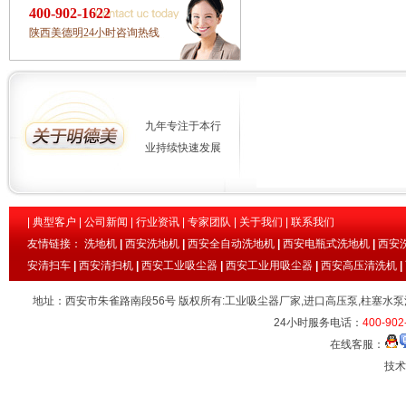
400-902-1622
陕西美德明24小时咨询热线
九年专注于本行
业持续快速发展
|
典型客户
|
公司新闻
|
行业资讯
|
专家团队
|
关于我们
|
联系我们
友情链接：
洗地机
|
西安洗地机
|
西安全自动洗地机
|
西安电瓶式洗地机
|
西安
安清扫车
|
西安清扫机
|
西安工业吸尘器
|
西安工业用吸尘器
|
西安高压清洗机
|
地址：西安市朱雀路南段56号 版权所有:工业吸尘器厂家,进口高压泵,柱塞水泵
24小时服务电话：
400-902
在线客服：
技术