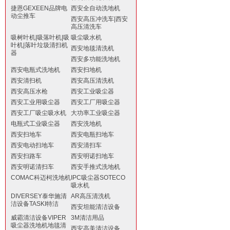
捷恩GEXEEN品牌电
西安全自动洗地机
动尘推车
西安高压冲洗车|西安
高压清洗车
吸树叶机|吸落叶机|吸
吸尘吸水机
叶机|落叶垃圾清扫机
西安地毯清洗机
器
西安多功能洗地机
西安电瓶式洗地机
西安扫地机
西安清扫机
西安高压清洗机
西安高压水枪
西安工业吸尘器
西安工业用吸尘器
西安工厂用吸尘器
西安工厂吸尘吸水机
大功率工业吸尘器
电瓶式工业吸尘器
西安洗地机
西安扫地车
西安电瓶扫地车
西安电动扫地车
西安清扫车
西安扫路车
西安明诺扫地车
西安明诺清扫车
西安手推式洗地机
COMAC科迈柯洗地机
IPC吸尘器SOTECO
吸水机
DIVERSEY泰华施清
AR高压清洗机
洁设备TASKI特洁
西安坦能清洁设备
威霸清洁设备VIPER
3M清洁用品
吸尘器洗地机地毯清
西安高美清洁设备