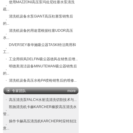
使用MAZZONI高压泵玛佐尼柱塞水泵清洗
疏...
清洗机设备水泵GIANT高压柱塞泵销售后
的...
清洗机设备的用途需根据柱塞UDOR高压
水...
DIVERSEY泰华施吸尘器TASKI特洁商用和
工...
工业用得风DELFIN吸尘器德风在销售后增...
明德美清洁设备MINUTEMAN吸尘器销售后
的...
清洗机设备高压水枪PA喷枪销售后的维修...
专家团队
more
高压清洗泵FALCH​水射流清洗切割技术与...
凯驰清洗机卡赫KARCHER橡胶高压清洗水
管...
操作卡赫高压清洗机KARCHER时应特别注
意...