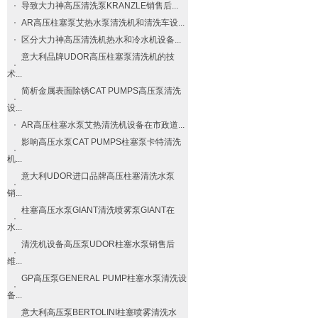
导致大力神高压清洗泵​KRANZLE​销售后...
AR高压柱塞泵艾热水泵清洗机和清洗车设...
区分大力神高压清洗机热水和冷水机设备...
意大利品牌UDOR高压柱塞泵清洗机的技
术...
简析金属表面除锈CAT PUMPS高压泵清洗
设...
AR高压柱塞水泵艾热清洗机设备在市政道...
影响高压水泵CAT PUMPS柱塞泵卡特清洗
机...
意大利UDOR进口品牌高压柱塞清洗水泵
销...
柱塞高压水泵GIANT清洗喷雾泵GIANT在
水...
清洗机设备高压泵UDOR柱塞水泵销售后
维...
GP高压泵GENERAL PUMP柱塞水泵清洗设
备...
意大利高压泵BERTOLINI柱塞喷雾清洗水