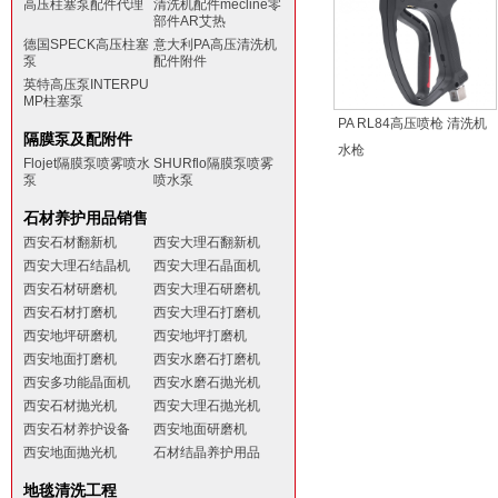
高压柱塞泵配件代理
清洗机配件mecline零
部件AR艾热
德国SPECK高压柱塞
意大利PA高压清洗机
泵
配件附件
英特高压泵INTERPU
MP柱塞泵
PA RL84高压喷枪 清洗机
隔膜泵及配附件
水枪
Flojet隔膜泵喷雾喷水
SHURflo隔膜泵喷雾
泵
喷水泵
石材养护用品销售
西安石材翻新机
西安大理石翻新机
西安大理石结晶机
西安大理石晶面机
西安石材研磨机
西安大理石研磨机
西安石材打磨机
西安大理石打磨机
西安地坪研磨机
西安地坪打磨机
西安地面打磨机
西安水磨石打磨机
西安多功能晶面机
西安水磨石抛光机
西安石材抛光机
西安大理石抛光机
西安石材养护设备
西安地面研磨机
西安地面抛光机
石材结晶养护用品
地毯清洗工程