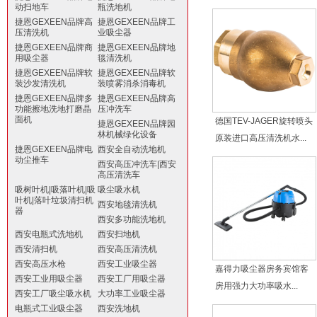
动扫地车
瓶洗地机
捷恩GEXEEN品牌高
捷恩GEXEEN品牌工
压清洗机
业吸尘器
捷恩GEXEEN品牌商
捷恩GEXEEN品牌地
用吸尘器
毯清洗机
捷恩GEXEEN品牌软
捷恩GEXEEN品牌软
装沙发清洗机
装喷雾消杀消毒机
捷恩GEXEEN品牌多
捷恩GEXEEN品牌高
功能擦地洗地打磨晶
压冲洗车
面机
德国TEV-JAGER旋转喷头
捷恩GEXEEN品牌园
林机械绿化设备
原装进口高压清洗机水...
捷恩GEXEEN品牌电
西安全自动洗地机
动尘推车
西安高压冲洗车|西安
高压清洗车
吸树叶机|吸落叶机|吸
吸尘吸水机
叶机|落叶垃圾清扫机
西安地毯清洗机
器
西安多功能洗地机
西安电瓶式洗地机
西安扫地机
西安清扫机
西安高压清洗机
西安高压水枪
西安工业吸尘器
嘉得力吸尘器房务宾馆客
西安工业用吸尘器
西安工厂用吸尘器
房用强力大功率吸水...
西安工厂吸尘吸水机
大功率工业吸尘器
电瓶式工业吸尘器
西安洗地机