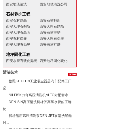
西安地毯清洗
西安地毯清洗公司
石材养护工程
西安石材结晶
西安石材翻新
西安大理石翻新
西安大理石结晶
西安大理石晶面
西安石材养护
西安石材保养
西安大理石保养
西安大理石抛光
西安石材打磨
地坪固化工程
西安水磨石硬化抛光
西安地坪固化硬化
清洁技术
捷恩GEXEEN工业吸尘器是汽车配件工厂
必...
NILFISK力奇​高压清洗机ALTO​对配套水...
DEN-SIN高压清洗机橡胶高压水管的正确
使...
解析船用高压清洗泵DEN-JET在清洗船舶
时...