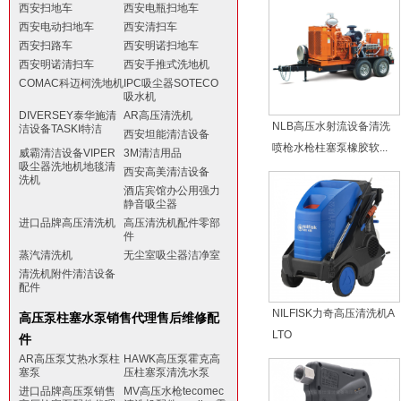
西安扫地车
西安电瓶扫地车
西安电动扫地车
西安清扫车
西安扫路车
西安明诺扫地车
西安明诺清扫车
西安手推式洗地机
COMAC科迈柯洗地机
IPC吸尘器SOTECO
吸水机
DIVERSEY泰华施清
AR高压清洗机
NLB高压水射流设备清洗
洁设备TASKI特洁
西安坦能清洁设备
喷枪水枪柱塞泵橡胶软...
威霸清洁设备VIPER
3M清洁用品
吸尘器洗地机地毯清
西安高美清洁设备
洗机
酒店宾馆办公用强力
静音吸尘器
进口品牌高压清洗机
高压清洗机配件零部
件
蒸汽清洗机
无尘室吸尘器洁净室
清洗机附件清洁设备
配件
NILFISK力奇高压清洗机A
高压泵柱塞水泵销售代理售后维修配
LTO
件
AR高压泵艾热水泵柱
HAWK高压泵霍克高
塞泵
压柱塞泵清洗水泵
进口品牌高压泵销售
MV高压水枪tecomec