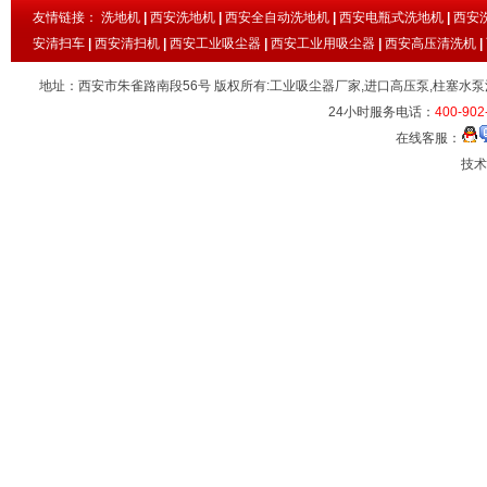
友情链接：
洗地机
|
西安洗地机
|
西安全自动洗地机
|
西安电瓶式洗地机
|
西安
安清扫车
|
西安清扫机
|
西安工业吸尘器
|
西安工业用吸尘器
|
西安高压清洗机
|
地址：西安市朱雀路南段56号 版权所有:工业吸尘器厂家,进口高压泵,柱塞水泵
24小时服务电话：
400-902
在线客服：
技术