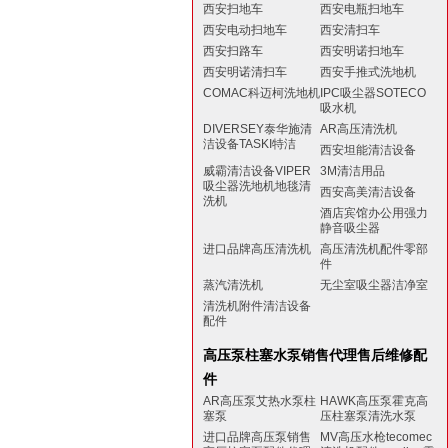
西安扫地车
西安电瓶扫地车
西安电动扫地车
西安清扫车
西安扫路车
西安明诺扫地车
西安明诺清扫车
西安手推式洗地机
COMAC科迈柯洗地机
IPC吸尘器SOTECO
吸水机
DIVERSEY泰华施清
AR高压清洗机
洁设备TASKI特洁
西安坦能清洁设备
威霸清洁设备VIPER
3M清洁用品
吸尘器洗地机地毯清
西安高美清洁设备
洗机
酒店宾馆办公用强力
静音吸尘器
进口品牌高压清洗机
高压清洗机配件零部
件
蒸汽清洗机
无尘室吸尘器洁净室
清洗机附件清洁设备
配件
高压泵柱塞水泵销售代理售后维修配
件
AR高压泵艾热水泵柱
HAWK高压泵霍克高
塞泵
压柱塞泵清洗水泵
进口品牌高压泵销售
MV高压水枪tecomec