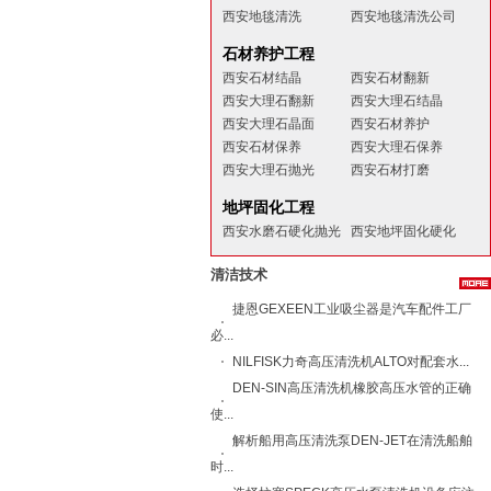
西安地毯清洗
西安地毯清洗公司
石材养护工程
西安石材结晶
西安石材翻新
西安大理石翻新
西安大理石结晶
西安大理石晶面
西安石材养护
西安石材保养
西安大理石保养
西安大理石抛光
西安石材打磨
地坪固化工程
西安水磨石硬化抛光
西安地坪固化硬化
清洁技术
捷恩GEXEEN工业吸尘器是汽车配件工厂
必...
NILFISK力奇​高压清洗机ALTO​对配套水...
DEN-SIN高压清洗机橡胶高压水管的正确
使...
解析船用高压清洗泵DEN-JET在清洗船舶
时...