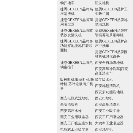
动扫地车
瓶洗地机
捷恩GEXEEN品牌高
捷恩GEXEEN品牌工
压清洗机
业吸尘器
捷恩GEXEEN品牌商
捷恩GEXEEN品牌地
用吸尘器
毯清洗机
捷恩GEXEEN品牌软
捷恩GEXEEN品牌软
装沙发清洗机
装喷雾消杀消毒机
捷恩GEXEEN品牌多
捷恩GEXEEN品牌高
功能擦地洗地打磨晶
压冲洗车
面机
捷恩GEXEEN品牌园
林机械绿化设备
捷恩GEXEEN品牌电
西安全自动洗地机
动尘推车
西安高压冲洗车|西安
高压清洗车
吸树叶机|吸落叶机|吸
吸尘吸水机
叶机|落叶垃圾清扫机
西安地毯清洗机
器
西安多功能洗地机
西安电瓶式洗地机
西安扫地机
西安清扫机
西安高压清洗机
西安高压水枪
西安工业吸尘器
西安工业用吸尘器
西安工厂用吸尘器
西安工厂吸尘吸水机
大功率工业吸尘器
电瓶式工业吸尘器
西安洗地机