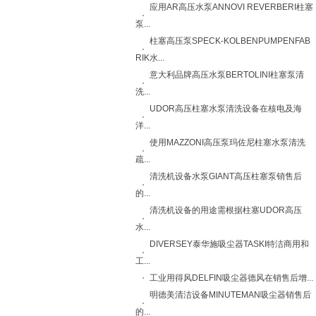
应用AR高压水泵ANNOVI REVERBERI柱塞
泵...
柱塞高压泵SPECK-KOLBENPUMPENFAB
RIK水...
意大利品牌高压水泵BERTOLINI柱塞泵清
洗...
UDOR高压柱塞水泵清洗设备在核电及海
洋...
使用MAZZONI高压泵玛佐尼柱塞水泵清洗
疏...
清洗机设备水泵GIANT高压柱塞泵销售后
的...
清洗机设备的用途需根据柱塞UDOR高压
水...
DIVERSEY泰华施吸尘器TASKI特洁商用和
工...
工业用得风DELFIN吸尘器德风在销售后增...
明德美清洁设备MINUTEMAN吸尘器销售后
的...