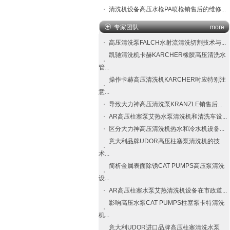
清洗机设备高压水枪PA喷枪销售后的维修...
专家团队
more
高压清洗泵FALCH​水射流清洗切割技术与...
凯驰清洗机卡赫KARCHER橡胶高压清洗水
管...
操作卡赫高压清洗机KARCHER时应特别注
意...
导致大力神高压清洗泵​KRANZLE​销售后...
AR高压柱塞泵艾热水泵清洗机和清洗车设...
区分大力神高压清洗机热水和冷水机设备...
意大利品牌UDOR高压柱塞泵清洗机的技
术...
简析金属表面除锈CAT PUMPS高压泵清洗
设...
AR高压柱塞水泵艾热清洗机设备在市政道...
影响高压水泵CAT PUMPS柱塞泵卡特清洗
机...
意大利UDOR进口品牌高压柱塞清洗水泵