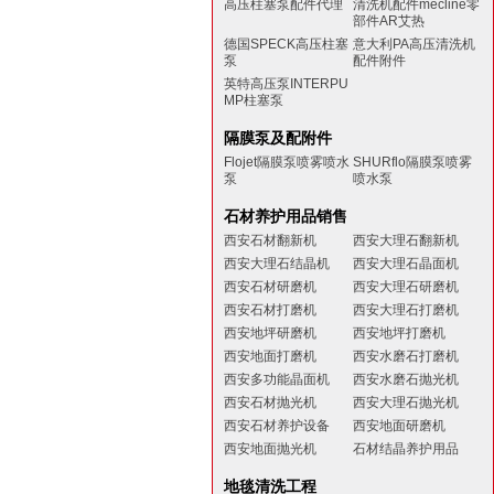
高压柱塞泵配件代理
清洗机配件mecline零
部件AR艾热
德国SPECK高压柱塞
意大利PA高压清洗机
泵
配件附件
英特高压泵INTERPU
MP柱塞泵
隔膜泵及配附件
Flojet隔膜泵喷雾喷水
SHURflo隔膜泵喷雾
泵
喷水泵
石材养护用品销售
西安石材翻新机
西安大理石翻新机
西安大理石结晶机
西安大理石晶面机
西安石材研磨机
西安大理石研磨机
西安石材打磨机
西安大理石打磨机
西安地坪研磨机
西安地坪打磨机
西安地面打磨机
西安水磨石打磨机
西安多功能晶面机
西安水磨石抛光机
西安石材抛光机
西安大理石抛光机
西安石材养护设备
西安地面研磨机
西安地面抛光机
石材结晶养护用品
地毯清洗工程