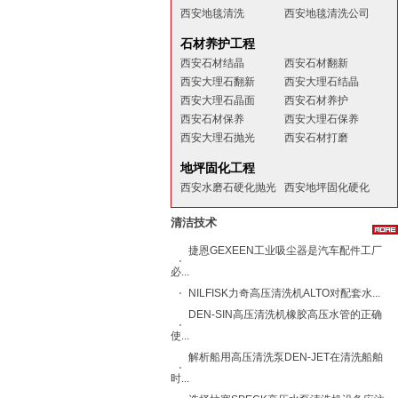
西安地毯清洗
西安地毯清洗公司
石材养护工程
西安石材结晶
西安石材翻新
西安大理石翻新
西安大理石结晶
西安大理石晶面
西安石材养护
西安石材保养
西安大理石保养
西安大理石抛光
西安石材打磨
地坪固化工程
西安水磨石硬化抛光
西安地坪固化硬化
清洁技术
捷恩GEXEEN工业吸尘器是汽车配件工厂
必...
NILFISK力奇​高压清洗机ALTO​对配套水...
DEN-SIN高压清洗机橡胶高压水管的正确
使...
解析船用高压清洗泵DEN-JET在清洗船舶
时...