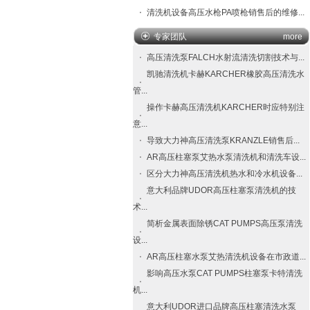
清洗机设备高压水枪PA喷枪销售后的维修...
专家团队
more
高压清洗泵FALCH​水射流清洗切割技术与...
凯驰清洗机卡赫KARCHER橡胶高压清洗水
管...
操作卡赫高压清洗机KARCHER时应特别注
意...
导致大力神高压清洗泵​KRANZLE​销售后...
AR高压柱塞泵艾热水泵清洗机和清洗车设...
区分大力神高压清洗机热水和冷水机设备...
意大利品牌UDOR高压柱塞泵清洗机的技
术...
简析金属表面除锈CAT PUMPS高压泵清洗
设...
AR高压柱塞水泵艾热清洗机设备在市政道...
影响高压水泵CAT PUMPS柱塞泵卡特清洗
机...
意大利UDOR进口品牌高压柱塞清洗水泵