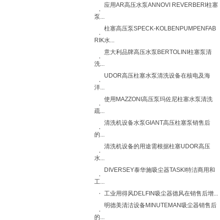
应用AR高压水泵ANNOVI REVERBERI柱塞
泵...
柱塞高压泵SPECK-KOLBENPUMPENFAB
RIK水...
意大利品牌高压水泵BERTOLINI柱塞泵清
洗...
UDOR高压柱塞水泵清洗设备在核电及海
洋...
使用MAZZONI高压泵玛佐尼柱塞水泵清洗
疏...
清洗机设备水泵GIANT高压柱塞泵销售后
的...
清洗机设备的用途需根据柱塞UDOR高压
水...
DIVERSEY泰华施吸尘器TASKI特洁商用和
工...
工业用得风DELFIN吸尘器德风在销售后增...
明德美清洁设备MINUTEMAN吸尘器销售后
的...