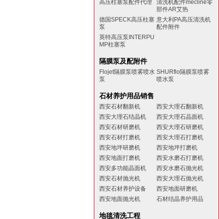
高压柱塞泵配件代理
清洗机配件mecline零
部件AR艾热
德国SPECK高压柱塞
意大利PA高压清洗机
泵
配件附件
英特高压泵INTERPU
MP柱塞泵
隔膜泵及配附件
Flojet隔膜泵喷雾喷水
SHURflo隔膜泵喷雾
泵
喷水泵
石材养护用品销售
西安石材翻新机
西安大理石翻新机
西安大理石结晶机
西安大理石晶面机
西安石材研磨机
西安大理石研磨机
西安石材打磨机
西安大理石打磨机
西安地坪研磨机
西安地坪打磨机
西安地面打磨机
西安水磨石打磨机
西安多功能晶面机
西安水磨石抛光机
西安石材抛光机
西安大理石抛光机
西安石材养护设备
西安地面研磨机
西安地面抛光机
石材结晶养护用品
地毯清洗工程