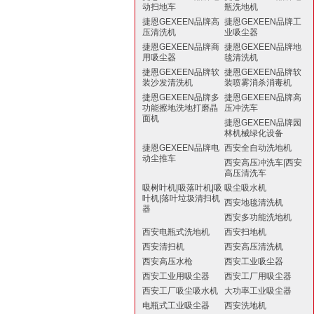
动扫地车
瓶洗地机
捷恩GEXEEN品牌高
捷恩GEXEEN品牌工
压清洗机
业吸尘器
捷恩GEXEEN品牌商
捷恩GEXEEN品牌地
用吸尘器
毯清洗机
捷恩GEXEEN品牌软
捷恩GEXEEN品牌软
装沙发清洗机
装喷雾消杀消毒机
捷恩GEXEEN品牌多
捷恩GEXEEN品牌高
功能擦地洗地打磨晶
压冲洗车
面机
捷恩GEXEEN品牌园
林机械绿化设备
捷恩GEXEEN品牌电
西安全自动洗地机
动尘推车
西安高压冲洗车|西安
高压清洗车
吸树叶机|吸落叶机|吸
吸尘吸水机
叶机|落叶垃圾清扫机
西安地毯清洗机
器
西安多功能洗地机
西安电瓶式洗地机
西安扫地机
西安清扫机
西安高压清洗机
西安高压水枪
西安工业吸尘器
西安工业用吸尘器
西安工厂用吸尘器
西安工厂吸尘吸水机
大功率工业吸尘器
电瓶式工业吸尘器
西安洗地机