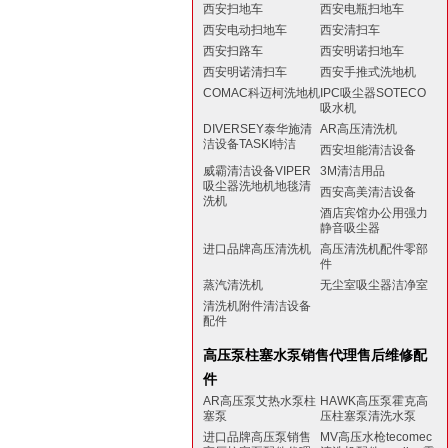
西安扫地车
西安电瓶扫地车
西安电动扫地车
西安清扫车
西安扫路车
西安明诺扫地车
西安明诺清扫车
西安手推式洗地机
COMAC科迈柯洗地机
IPC吸尘器SOTECO
吸水机
DIVERSEY泰华施清
AR高压清洗机
洁设备TASKI特洁
西安坦能清洁设备
威霸清洁设备VIPER
3M清洁用品
吸尘器洗地机地毯清
西安高美清洁设备
洗机
酒店宾馆办公用强力
静音吸尘器
进口品牌高压清洗机
高压清洗机配件零部
件
蒸汽清洗机
无尘室吸尘器洁净室
清洗机附件清洁设备
配件
高压泵柱塞水泵销售代理售后维修配
件
AR高压泵艾热水泵柱
HAWK高压泵霍克高
塞泵
压柱塞泵清洗水泵
进口品牌高压泵销售
MV高压水枪tecomec