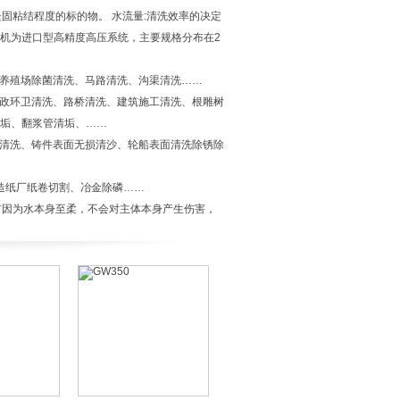
固粘结程度的标的物。 水流量:清洗效率的决定
机为进口型高精度高压系统，主要规格分布在2
洗、养殖场除菌清洗、马路清洗、沟渠清洗……
、市政环卫清洗、路桥清洗、建筑施工清洗、根雕树
垢、翻浆管清垢、……
格栅清洗、铸件表面无损清沙、轮船表面清洗除锈除
、造纸厂纸卷切割、冶金除磷……
有因为水本身至柔，不会对主体本身产生伤害，