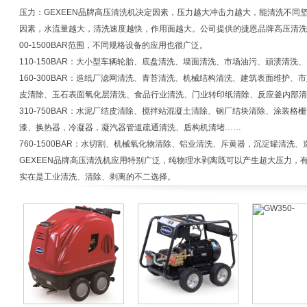
压力：GEXEEN品牌高压清洗机决定因素，压力越大冲击力越大，能清洗不同坚
因素，水流量越大，清洗速度越快，作用面越大。公司提供的捷恩品牌高压清洗
00-1500BAR范围，不同规格设备的应用也很广泛。
110-150BAR：大小型车辆轮胎、底盘清洗、墙面清洗、市场油污、頑渍清
160-300BAR：造纸厂滤网清洗、青苔清洗、机械结构清洗、建筑表面维护
皮清除、玉石表面氧化层清洗、食品行业清洗、门业转印纸清除、反应釜内部清
310-750BAR：水泥厂结皮清除、搅拌站混凝土清除、钢厂结块清除、涂装
漆、换热器，冷凝器，凝汽器管道疏通清洗、盾构机清堵……
760-1500BAR：水切割、机械氧化物清除、铝业清洗、斥黄器，沉淀罐清洗
GEXEEN品牌高压清洗机应用特别广泛，纯物理水剥离既可以产生超大压力，
实在是工业清洗、清除、剥离的不二选择。