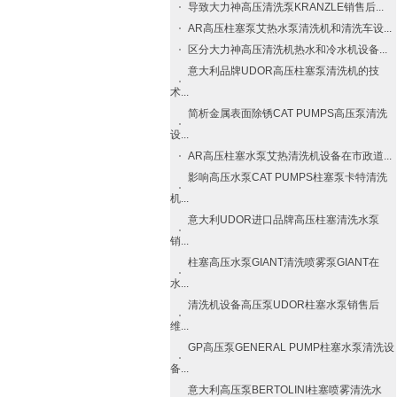
导致大力神高压清洗泵​KRANZLE​销售后...
AR高压柱塞泵艾热水泵清洗机和清洗车设...
区分大力神高压清洗机热水和冷水机设备...
意大利品牌UDOR高压柱塞泵清洗机的技
术...
简析金属表面除锈CAT PUMPS高压泵清洗
设...
AR高压柱塞水泵艾热清洗机设备在市政道...
影响高压水泵CAT PUMPS柱塞泵卡特清洗
机...
意大利UDOR进口品牌高压柱塞清洗水泵
销...
柱塞高压水泵GIANT清洗喷雾泵GIANT在
水...
清洗机设备高压泵UDOR柱塞水泵销售后
维...
GP高压泵GENERAL PUMP柱塞水泵清洗设
备...
意大利高压泵BERTOLINI柱塞喷雾清洗水