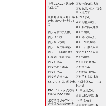
捷恩GEXEEN品牌电
西安全自动洗地机
动尘推车
西安高压冲洗车|西安
高压清洗车
吸树叶机|吸落叶机|吸
吸尘吸水机
叶机|落叶垃圾清扫机
西安地毯清洗机
器
西安多功能洗地机
西安电瓶式洗地机
西安扫地机
西安清扫机
西安高压清洗机
西安高压水枪
西安工业吸尘器
西安工业用吸尘器
西安工厂用吸尘器
西安工厂吸尘吸水机
大功率工业吸尘器
电瓶式工业吸尘器
西安洗地机
西安扫地车
西安电瓶扫地车
西安电动扫地车
西安清扫车
西安扫路车
西安明诺扫地车
西安明诺清扫车
西安手推式洗地机
COMAC科迈柯洗地机
IPC吸尘器SOTECO
吸水机
DIVERSEY泰华施清
AR高压清洗机
洁设备TASKI特洁
西安坦能清洁设备
威霸清洁设备VIPER
3M清洁用品
吸尘器洗地机地毯清
西安高美清洁设备