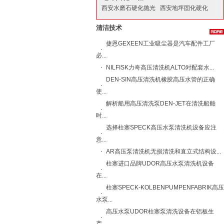
西安水磨石硬化抛光
西安地坪固化硬化
清洁技术
捷恩GEXEEN工业吸尘器是汽车配件工厂
必...
NILFISK力奇​高压清洗机ALTO​对配套水...
DEN-SIN高压清洗机橡胶高压水管的正确
使...
解析船用高压清洗泵DEN-JET在清洗船舶
时...
选择柱塞SPECK高压水泵清洗机设备应注
意...
AR高压泵清洗机无损清洗和直立式结构设...
柱塞进口品牌UDOR高压水泵清洗机设备
在...
柱塞SPECK-KOLBENPUMPENFABRIK高压
水泵...
高压水泵UDOR柱塞泵清洗设备在铝板生
产...