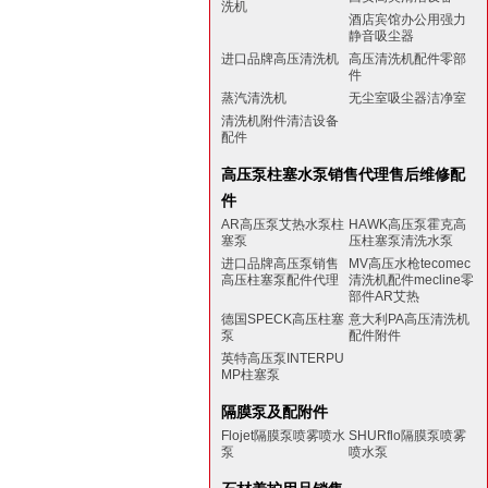
洗机
酒店宾馆办公用强力
静音吸尘器
进口品牌高压清洗机
高压清洗机配件零部
件
蒸汽清洗机
无尘室吸尘器洁净室
清洗机附件清洁设备
配件
高压泵柱塞水泵销售代理售后维修配
件
AR高压泵艾热水泵柱
HAWK高压泵霍克高
塞泵
压柱塞泵清洗水泵
进口品牌高压泵销售
MV高压水枪tecomec
高压柱塞泵配件代理
清洗机配件mecline零
部件AR艾热
德国SPECK高压柱塞
意大利PA高压清洗机
泵
配件附件
英特高压泵INTERPU
MP柱塞泵
隔膜泵及配附件
Flojet隔膜泵喷雾喷水
SHURflo隔膜泵喷雾
泵
喷水泵