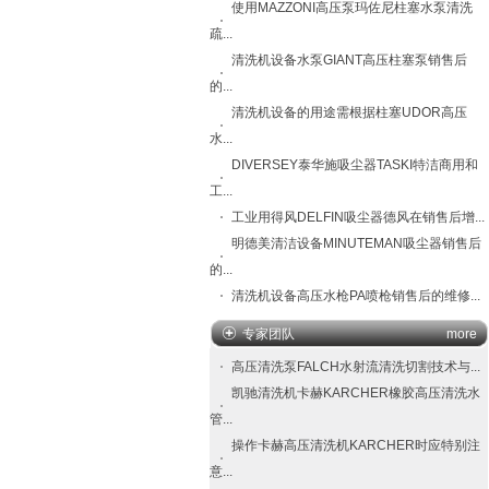
使用MAZZONI高压泵玛佐尼柱塞水泵清洗
疏...
清洗机设备水泵GIANT高压柱塞泵销售后
的...
清洗机设备的用途需根据柱塞UDOR高压
水...
DIVERSEY泰华施吸尘器TASKI特洁商用和
工...
工业用得风DELFIN吸尘器德风在销售后增...
明德美清洁设备MINUTEMAN吸尘器销售后
的...
清洗机设备高压水枪PA喷枪销售后的维修...
专家团队
more
高压清洗泵FALCH​水射流清洗切割技术与...
凯驰清洗机卡赫KARCHER橡胶高压清洗水
管...
操作卡赫高压清洗机KARCHER时应特别注
意...