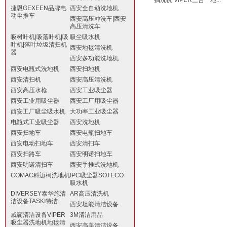
抽洗机 VIPER三合一地...
捷恩GEXEEN品牌电
西安全自动洗地机
动尘推车
西安高压冲洗车|西安
高压清洗车
吸树叶机|吸落叶机|吸
吸尘吸水机
叶机|落叶垃圾清扫机
西安地毯清洗机
器
西安多功能洗地机
西安电瓶式洗地机
西安扫地机
西安清扫机
西安高压清洗机
西安高压水枪
西安工业吸尘器
西安工业用吸尘器
西安工厂用吸尘器
西安工厂吸尘吸水机
大功率工业吸尘器
电瓶式工业吸尘器
西安洗地机
西安扫地车
西安电瓶扫地车
西安电动扫地车
西安清扫车
西安扫路车
西安明诺扫地车
西安明诺清扫车
西安手推式洗地机
COMAC科迈柯洗地机
IPC吸尘器SOTECO
吸水机
DIVERSEY泰华施清
AR高压清洗机
洁设备TASKI特洁
西安坦能清洁设备
威霸清洁设备VIPER
3M清洁用品
吸尘器洗地机地毯清
西安高美清洁设备