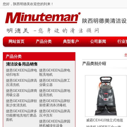
您好，陕西明德美欢迎您的到来！
网站首页
产品分类
典型客户
公司新闻
行业
产品分类
产品类别介绍
清洁设备用品销售
捷恩GEXEEN品牌电
捷恩GEXEEN品牌电
动扫地车
瓶洗地机
捷恩GEXEEN品牌高
捷恩GEXEEN品牌工
压清洗机
业吸尘器
捷恩GEXEEN品牌商
捷恩GEXEEN品牌地
用吸尘器
毯清洗机
捷恩GEXEEN品牌软
捷恩GEXEEN品牌软
装沙发清洗机
装喷雾消杀消毒机
捷恩GEXEEN品牌多
捷恩GEXEEN品牌高
功能擦地洗地打磨晶
压冲洗车
面机
威霸CEX410独立式地毯
捷恩GEXEEN品牌园
林机械绿化设备