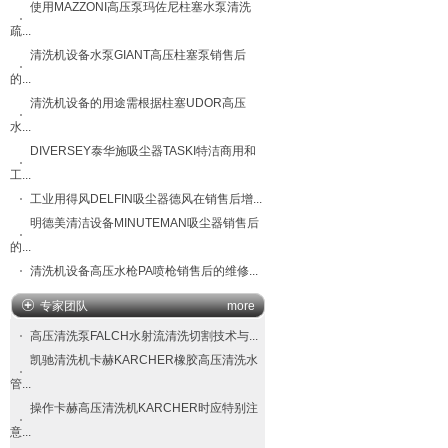
使用MAZZONI高压泵玛佐尼柱塞水泵清洗
疏...
清洗机设备水泵GIANT高压柱塞泵销售后
的...
清洗机设备的用途需根据柱塞UDOR高压
水...
DIVERSEY泰华施吸尘器TASKI特洁商用和
工...
工业用得风DELFIN吸尘器德风在销售后增...
明德美清洁设备MINUTEMAN吸尘器销售后
的...
清洗机设备高压水枪PA喷枪销售后的维修...
专家团队
more
高压清洗泵FALCH​水射流清洗切割技术与...
凯驰清洗机卡赫KARCHER橡胶高压清洗水
管...
操作卡赫高压清洗机KARCHER时应特别注
意...