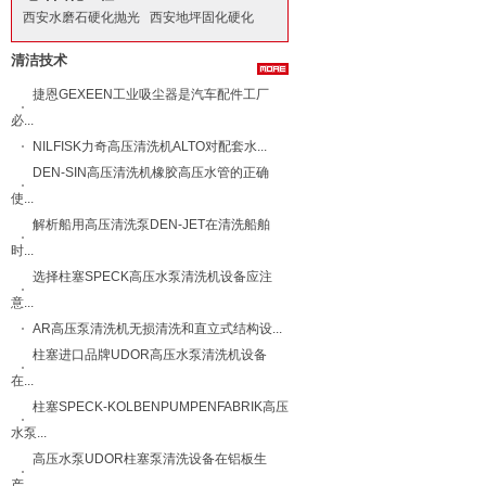
西安水磨石硬化抛光
西安地坪固化硬化
清洁技术
捷恩GEXEEN工业吸尘器是汽车配件工厂
必...
NILFISK力奇​高压清洗机ALTO​对配套水...
DEN-SIN高压清洗机橡胶高压水管的正确
使...
解析船用高压清洗泵DEN-JET在清洗船舶
时...
选择柱塞SPECK高压水泵清洗机设备应注
意...
AR高压泵清洗机无损清洗和直立式结构设...
柱塞进口品牌UDOR高压水泵清洗机设备
在...
柱塞SPECK-KOLBENPUMPENFABRIK高压
水泵...
高压水泵UDOR柱塞泵清洗设备在铝板生
产...