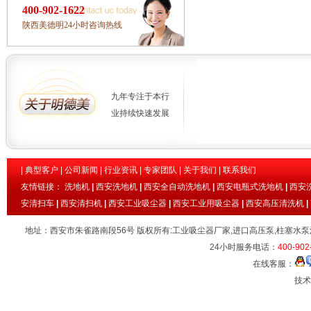
400-902-1622
陕西美德明24小时咨询热线
九年专注于本行
业持续快速发展
|
典型客户
|
公司新闻
|
行业资讯
|
专家团队
|
关于我们
|
联系我们
友情链接：
洗地机
|
西安洗地机
|
西安全自动洗地机
|
西安电瓶式洗地机
|
西安
安清扫车
|
西安清扫机
|
西安工业吸尘器
|
西安工业用吸尘器
|
西安高压清洗机
|
地址：西安市朱雀路南段56号 版权所有:工业吸尘器厂家,进口高压泵,柱塞水泵
24小时服务电话：
400-902
在线客服：
技术