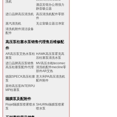
洗机
酒店宾馆办公用强力
静音吸尘器
进口品牌高压清洗机
高压清洗机配件零部
件
蒸汽清洗机
无尘室吸尘器洁净室
清洗机附件清洁设备
配件
高压泵柱塞水泵销售代理售后维修配
件
AR高压泵艾热水泵柱
HAWK高压泵霍克高
塞泵
压柱塞泵清洗水泵
进口品牌高压泵销售
MV高压水枪tecomec
高压柱塞泵配件代理
清洗机配件mecline零
部件AR艾热
德国SPECK高压柱塞
意大利PA高压清洗机
泵
配件附件
英特高压泵INTERPU
MP柱塞泵
隔膜泵及配附件
Flojet隔膜泵喷雾喷水
SHURflo隔膜泵喷雾
泵
喷水泵