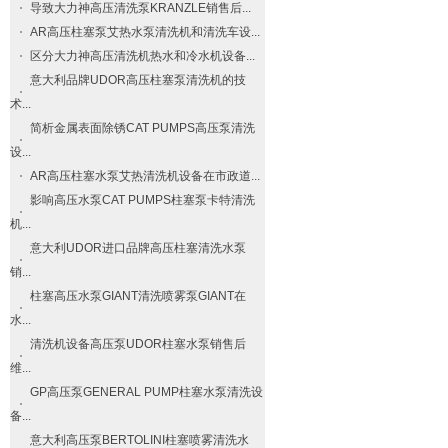
导致大力神高压清洗泵​KRANZLE​销售后...
AR高压柱塞泵艾热水泵清洗机和清洗车设...
区分大力神高压清洗机热水和冷水机设备...
意大利品牌UDOR高压柱塞泵清洗机的技
术...
简析金属表面除锈CAT PUMPS高压泵清洗
设...
AR高压柱塞水泵艾热清洗机设备在市政道...
影响高压水泵CAT PUMPS柱塞泵卡特清洗
机...
意大利UDOR进口品牌高压柱塞清洗水泵
销...
柱塞高压水泵GIANT清洗喷雾泵GIANT在
水...
清洗机设备高压泵UDOR柱塞水泵销售后
维...
GP高压泵GENERAL PUMP柱塞水泵清洗设
备...
意大利高压泵BERTOLINI柱塞喷雾清洗水