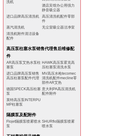
洗机
酒店宾馆办公用强力
静音吸尘器
进口品牌高压清洗机
高压清洗机配件零部
件
蒸汽清洗机
无尘室吸尘器洁净室
清洗机附件清洁设备
配件
高压泵柱塞水泵销售代理售后维修配
件
AR高压泵艾热水泵柱
HAWK高压泵霍克高
塞泵
压柱塞泵清洗水泵
进口品牌高压泵销售
MV高压水枪tecomec
高压柱塞泵配件代理
清洗机配件mecline零
部件AR艾热
德国SPECK高压柱塞
意大利PA高压清洗机
泵
配件附件
英特高压泵INTERPU
MP柱塞泵
隔膜泵及配附件
Flojet隔膜泵喷雾喷水
SHURflo隔膜泵喷雾
泵
喷水泵