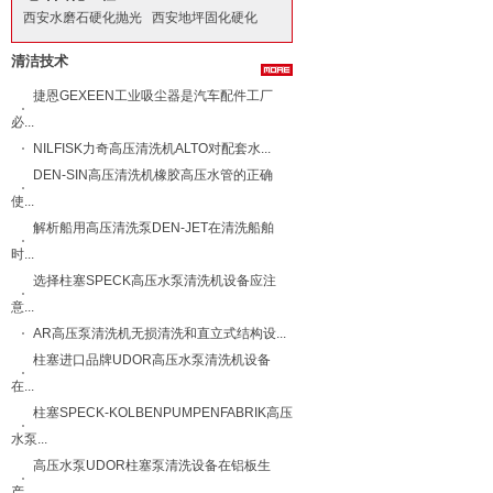
西安水磨石硬化抛光
西安地坪固化硬化
清洁技术
捷恩GEXEEN工业吸尘器是汽车配件工厂
必...
NILFISK力奇​高压清洗机ALTO​对配套水...
DEN-SIN高压清洗机橡胶高压水管的正确
使...
解析船用高压清洗泵DEN-JET在清洗船舶
时...
选择柱塞SPECK高压水泵清洗机设备应注
意...
AR高压泵清洗机无损清洗和直立式结构设...
柱塞进口品牌UDOR高压水泵清洗机设备
在...
柱塞SPECK-KOLBENPUMPENFABRIK高压
水泵...
高压水泵UDOR柱塞泵清洗设备在铝板生
产...