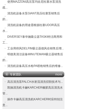
使用MAZZONI高压泵玛佐尼柱塞水泵清洗
疏...
清洗机设备水泵GIANT高压柱塞泵销售后
的...
清洗机设备的用途需根据柱塞UDOR高压
水...
DIVERSEY泰华施吸尘器TASKI特洁商用和
工...
工业用得风DELFIN吸尘器德风在销售后增...
明德美清洁设备MINUTEMAN吸尘器销售后
的...
清洗机设备高压水枪PA喷枪销售后的维修...
专家团队
more
高压清洗泵FALCH​水射流清洗切割技术与...
凯驰清洗机卡赫KARCHER橡胶高压清洗水
管...
操作卡赫高压清洗机KARCHER时应特别注
意...