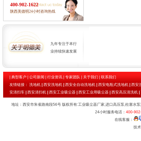
400-902-1622
陕西美德明24小时咨询热线
九年专注于本行
业持续快速发展
|
典型客户
|
公司新闻
|
行业资讯
|
专家团队
|
关于我们
|
联系我们
友情链接：
洗地机
|
西安洗地机
|
西安全自动洗地机
|
西安电瓶式洗地机
|
西安
安清扫车
|
西安清扫机
|
西安工业吸尘器
|
西安工业用吸尘器
|
西安高压清洗机
|
地址：西安市朱雀路南段56号 版权所有:工业吸尘器厂家,进口高压泵,柱塞水泵
24小时服务电话：
400-902
在线客服：
技术