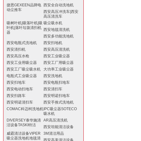
捷恩GEXEEN品牌电
西安全自动洗地机
动尘推车
西安高压冲洗车|西安
高压清洗车
吸树叶机|吸落叶机|吸
吸尘吸水机
叶机|落叶垃圾清扫机
西安地毯清洗机
器
西安多功能洗地机
西安电瓶式洗地机
西安扫地机
西安清扫机
西安高压清洗机
西安高压水枪
西安工业吸尘器
西安工业用吸尘器
西安工厂用吸尘器
西安工厂吸尘吸水机
大功率工业吸尘器
电瓶式工业吸尘器
西安洗地机
西安扫地车
西安电瓶扫地车
西安电动扫地车
西安清扫车
西安扫路车
西安明诺扫地车
西安明诺清扫车
西安手推式洗地机
COMAC科迈柯洗地机
IPC吸尘器SOTECO
吸水机
DIVERSEY泰华施清
AR高压清洗机
洁设备TASKI特洁
西安坦能清洁设备
威霸清洁设备VIPER
3M清洁用品
吸尘器洗地机地毯清
西安高美清洁设备