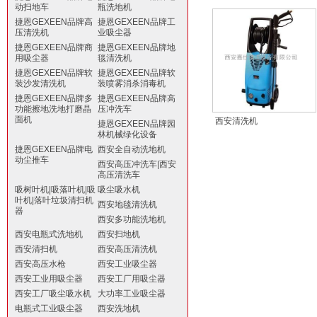
动扫地车
瓶洗地机
捷恩GEXEEN品牌高
捷恩GEXEEN品牌工
压清洗机
业吸尘器
捷恩GEXEEN品牌商
捷恩GEXEEN品牌地
用吸尘器
毯清洗机
捷恩GEXEEN品牌软
捷恩GEXEEN品牌软
装沙发清洗机
装喷雾消杀消毒机
捷恩GEXEEN品牌多
捷恩GEXEEN品牌高
功能擦地洗地打磨晶
压冲洗车
面机
西安清洗机
捷恩GEXEEN品牌园
林机械绿化设备
捷恩GEXEEN品牌电
西安全自动洗地机
动尘推车
西安高压冲洗车|西安
高压清洗车
吸树叶机|吸落叶机|吸
吸尘吸水机
叶机|落叶垃圾清扫机
西安地毯清洗机
器
西安多功能洗地机
西安电瓶式洗地机
西安扫地机
西安清扫机
西安高压清洗机
西安高压水枪
西安工业吸尘器
西安工业用吸尘器
西安工厂用吸尘器
西安工厂吸尘吸水机
大功率工业吸尘器
电瓶式工业吸尘器
西安洗地机