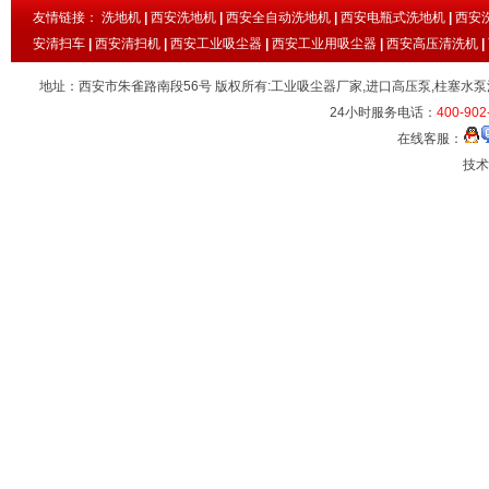
友情链接：
洗地机
|
西安洗地机
|
西安全自动洗地机
|
西安电瓶式洗地机
|
西安
安清扫车
|
西安清扫机
|
西安工业吸尘器
|
西安工业用吸尘器
|
西安高压清洗机
|
地址：西安市朱雀路南段56号 版权所有:工业吸尘器厂家,进口高压泵,柱塞水泵
24小时服务电话：
400-902
在线客服：
技术