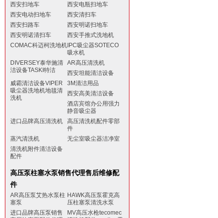
西安扫地车
西安电瓶扫地车
西安电动扫地车
西安清扫车
西安扫路车
西安明诺扫地车
西安明诺清扫车
西安手推式洗地机
COMAC科迈柯洗地机
IPC吸尘器SOTECO
吸水机
DIVERSEY泰华施清
AR高压清洗机
洁设备TASKI特洁
西安坦能清洁设备
威霸清洁设备VIPER
3M清洁用品
吸尘器洗地机地毯清
西安高美清洁设备
洗机
酒店宾馆办公用强力
静音吸尘器
进口品牌高压清洗机
高压清洗机配件零部
件
蒸汽清洗机
无尘室吸尘器洁净室
清洗机附件清洁设备
配件
高压泵柱塞水泵销售代理售后维修配
件
AR高压泵艾热水泵柱
HAWK高压泵霍克高
塞泵
压柱塞泵清洗水泵
进口品牌高压泵销售
MV高压水枪tecomec