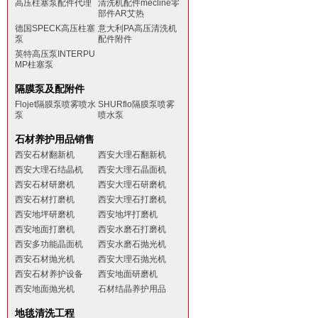
高压柱塞泵配件代理
清洗机配件mecline零
部件AR艾热
德国SPECK高压柱塞
意大利PA高压清洗机
泵
配件附件
英特高压泵INTERPU
MP柱塞泵
隔膜泵及配附件
Flojet隔膜泵喷雾喷水
SHURflo隔膜泵喷雾
泵
喷水泵
石材养护用品销售
西安石材翻新机
西安大理石翻新机
西安大理石结晶机
西安大理石晶面机
西安石材研磨机
西安大理石研磨机
西安石材打磨机
西安大理石打磨机
西安地坪研磨机
西安地坪打磨机
西安地面打磨机
西安水磨石打磨机
西安多功能晶面机
西安水磨石抛光机
西安石材抛光机
西安大理石抛光机
西安石材养护设备
西安地面研磨机
西安地面抛光机
石材结晶养护用品
地毯清洗工程