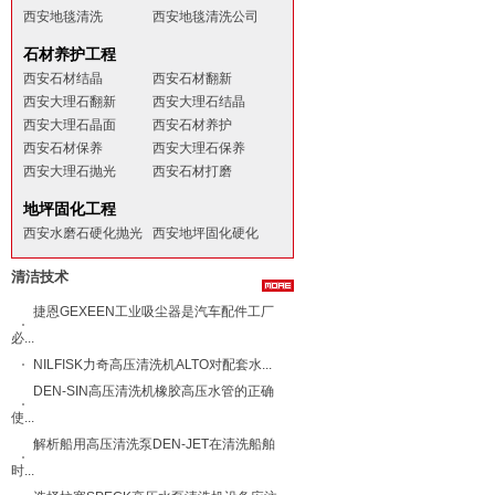
西安地毯清洗
西安地毯清洗公司
石材养护工程
西安石材结晶
西安石材翻新
西安大理石翻新
西安大理石结晶
西安大理石晶面
西安石材养护
西安石材保养
西安大理石保养
西安大理石抛光
西安石材打磨
地坪固化工程
西安水磨石硬化抛光
西安地坪固化硬化
清洁技术
捷恩GEXEEN工业吸尘器是汽车配件工厂
必...
NILFISK力奇​高压清洗机ALTO​对配套水...
DEN-SIN高压清洗机橡胶高压水管的正确
使...
解析船用高压清洗泵DEN-JET在清洗船舶
时...