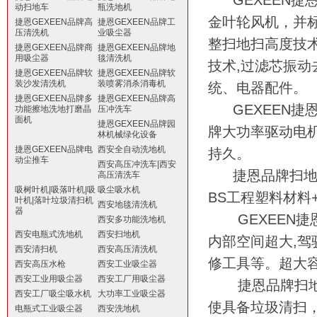
GEXEEN
捷
动扫地车
瓶洗地机
金叶轮风机，并
捷恩GEXEEN品牌高
捷恩GEXEEN品牌工
压清洗机
业吸尘器
整扫地扫高度技
捷恩GEXEEN品牌商
捷恩GEXEEN品牌地
用吸尘器
毯清洗机
技术
,
过滤芯振动
捷恩GEXEEN品牌软
捷恩GEXEEN品牌软
装沙发清洗机
装喷雾消杀消毒机
统、电器配件。
捷恩GEXEEN品牌多
捷恩GEXEEN品牌高
GEXEEN
捷
功能擦地洗地打磨晶
压冲洗车
面机
捷恩GEXEEN品牌园
牌大功率驱动电
林机械绿化设备
捷恩GEXEEN品牌电
西安全自动洗地机
持久。
动尘推车
西安高压冲洗车|西安
捷恩品牌扫
高压清洗车
吸树叶机|吸落叶机|吸
吸尘吸水机
BS
工程塑料材料
叶机|落叶垃圾清扫机
西安地毯清洗机
器
GEXEEN
捷
西安多功能洗地机
西安电瓶式洗地机
西安扫地机
内部空间超大
,
驾
西安清扫机
西安高压清洗机
修工具等。超大
西安高压水枪
西安工业吸尘器
西安工业用吸尘器
西安工厂用吸尘器
捷恩品牌扫
西安工厂吸尘吸水机
大功率工业吸尘器
使具备垃圾清扫
电瓶式工业吸尘器
西安洗地机