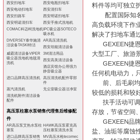
西安扫地车
西安电瓶扫地车
料件等均可独立
西安电动扫地车
西安清扫车
配置国际知
西安扫路车
西安明诺扫地车
西安明诺清扫车
西安手推式洗地机
高负载环境下作
COMAC科迈柯洗地机
IPC吸尘器SOTECO
解决了扫地车通
吸水机
DIVERSEY泰华施清
AR高压清洗机
GEXEEN
捷
洁设备TASKI特洁
西安坦能清洁设备
大型工厂、旅游
威霸清洁设备VIPER
3M清洁用品
吸尘器洗地机地毯清
西安高美清洁设备
GEXEEN
捷
洗机
酒店宾馆办公用强力
静音吸尘器
任何机电动力，
进口品牌高压清洗机
高压清洗机配件零部
前、后毛刷
件
蒸汽清洗机
无尘室吸尘器洁净室
较低的损耗和较
清洗机附件清洁设备
配件
扶手活动可
高压泵柱塞水泵销售代理售后维修配
存放，节省空间
件
GEXEEN
品
AR高压泵艾热水泵柱
HAWK高压泵霍克高
塞泵
压柱塞泵清洗水泵
盐、油垢等腐蚀
进口品牌高压泵销售
MV高压水枪tecomec