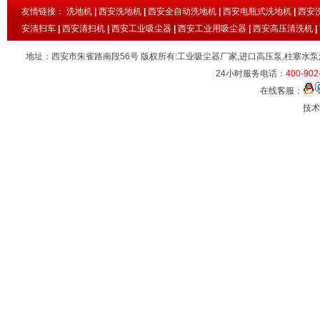
友情链接：
洗地机
|
西安洗地机
|
西安全自动洗地机
|
西安电瓶式洗地机
|
西安
安清扫车
|
西安清扫机
|
西安工业吸尘器
|
西安工业用吸尘器
|
西安高压清洗机
|
地址：西安市朱雀路南段56号 版权所有:工业吸尘器厂家,进口高压泵,柱塞水泵
24小时服务电话：
400-902
在线客服：
技术