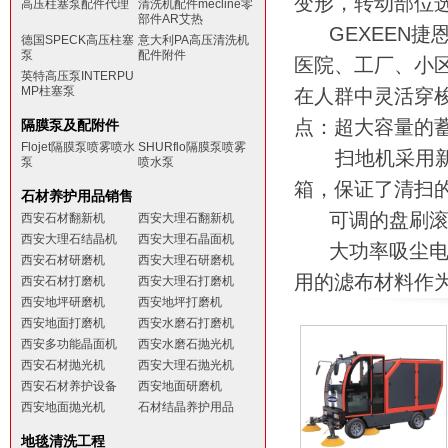
变形，转动部位
高压柱塞泵配件代理
清洗机配件mecline零
部件AR艾热
GEXEEN
捷
德国SPECK高压柱塞
意大利PA高压清洗机
泵
配件附件
医院、工厂、小
英特高压泵INTERPU
MP柱塞泵
在人群中灵活穿
点：超大容量的
隔膜泵及配附件
Flojet隔膜泵喷雾喷水
SHURflo隔膜泵喷雾
扫地机采用
泵
喷水泵
箱，保证了清扫
石材养护用品销售
可调的盘刷
西安石材翻新机
西安大理石翻新机
西安大理石结晶机
西安大理石晶面机
大功率吸尘
西安石材研磨机
西安大理石研磨机
用的滤布材料作
西安石材打磨机
西安大理石打磨机
西安地坪研磨机
西安地坪打磨机
西安地面打磨机
西安水磨石打磨机
西安多功能晶面机
西安水磨石抛光机
西安石材抛光机
西安大理石抛光机
西安石材养护设备
西安地面研磨机
西安地面抛光机
石材结晶养护用品
地毯清洗工程