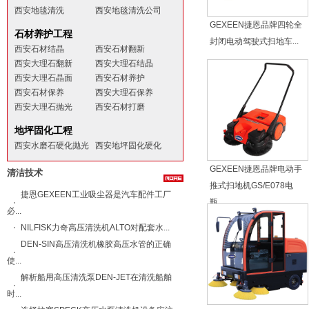
西安地毯清洗
西安地毯清洗公司
GEXEEN捷恩品牌四轮全
石材养护工程
封闭电动驾驶式扫地车...
西安石材结晶
西安石材翻新
西安大理石翻新
西安大理石结晶
西安大理石晶面
西安石材养护
西安石材保养
西安大理石保养
西安大理石抛光
西安石材打磨
地坪固化工程
西安水磨石硬化抛光
西安地坪固化硬化
GEXEEN捷恩品牌电动手
清洁技术
推式扫地机GS/E078电
捷恩GEXEEN工业吸尘器是汽车配件工厂
瓶...
必...
NILFISK力奇​高压清洗机ALTO​对配套水...
DEN-SIN高压清洗机橡胶高压水管的正确
使...
解析船用高压清洗泵DEN-JET在清洗船舶
时...