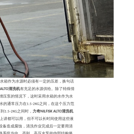
水箱作为水源时必须有一定的压差，换句话
清洗机
有充足的水源供给。除了特殊情
 ALTO
增压泵的情况下，这时采用水箱的水作为水
水的通常压力在
之间，在这个压力范
1.5-2KG
不到
之间时，
力奇
清洗机
1.5-2KG
NILFISK ALTO
上讲都可以用，但不可以长时间使用这些液
设备造成腐蚀，清洗作业完成后一定要用清
路系统当中。否则，高压水泵的内部结构将