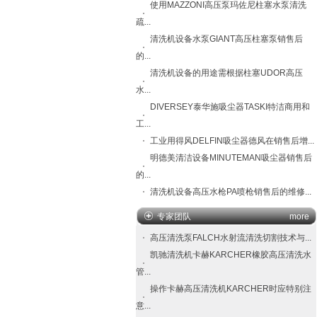
使用MAZZONI高压泵玛佐尼柱塞水泵清洗
疏...
清洗机设备水泵GIANT高压柱塞泵销售后
的...
清洗机设备的用途需根据柱塞UDOR高压
水...
DIVERSEY泰华施吸尘器TASKI特洁商用和
工...
工业用得风DELFIN吸尘器德风在销售后增...
明德美清洁设备MINUTEMAN吸尘器销售后
的...
清洗机设备高压水枪PA喷枪销售后的维修...
专家团队
more
高压清洗泵FALCH​水射流清洗切割技术与...
凯驰清洗机卡赫KARCHER橡胶高压清洗水
管...
操作卡赫高压清洗机KARCHER时应特别注
意...