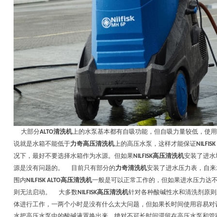
大部分
清洗机
上的水泵基本都有自吸功能，但自吸力量较低，使用
ALTO
说就是水箱不能低于
力奇高压清洗机
上的高压水泵，这样才能保证
NILFISK
况下，最好不要选择水箱作为水源。但如果
高压清洗机
安装了进水
NILFISK
源是没有问题的。
目前只有部分的
力奇清洗机
安装了进水压力表，自来
围内
高压清洗机
一般是可以正常工作的，但如果进水压力达
NILFISK ALTO
则无法启动。
大多数
高压清洗机
针对各种酸碱性水和清洗剂原则
NILFISK
体进行工作，一两个小时是没有什么太大问题，但如果长时间使用容易对
水把高压水泵中的酸碱液置换出来，绝对不可长时间滞留在高压水泵和管