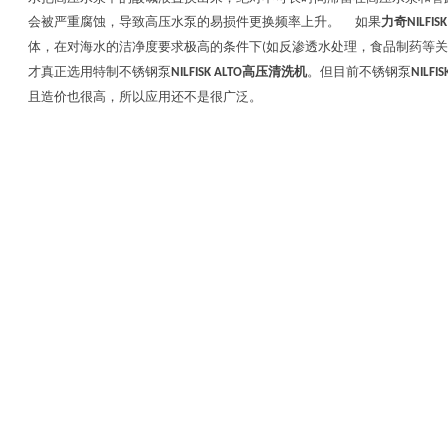
会被严重腐蚀，导致高压水泵的易损件更换频率上升。
如果
力奇
NILFIS
体，在对海水的洁净度要求极高的条件下
如反渗透水处理，食品制药等关
(
才真正选用特制不锈钢泵
高压清洗机
。但目前不锈钢泵
NILFISK ALTO
NILFIS
且造价也很高，所以应用还不是很广泛。