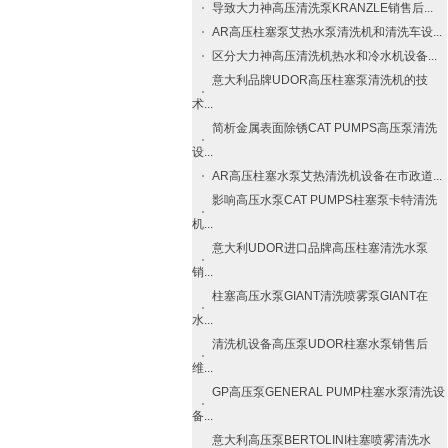
导致大力神高压清洗泵​KRANZLE​销售后...
AR高压柱塞泵艾热水泵清洗机和清洗车设...
区分大力神高压清洗机热水和冷水机设备...
意大利品牌UDOR高压柱塞泵清洗机的技
术...
简析金属表面除锈CAT PUMPS高压泵清洗
设...
AR高压柱塞水泵艾热清洗机设备在市政道...
影响高压水泵CAT PUMPS柱塞泵卡特清洗
机...
意大利UDOR进口品牌高压柱塞清洗水泵
销...
柱塞高压水泵GIANT清洗喷雾泵GIANT在
水...
清洗机设备高压泵UDOR柱塞水泵销售后
维...
GP高压泵GENERAL PUMP柱塞水泵清洗设
备...
意大利高压泵BERTOLINI柱塞喷雾清洗水