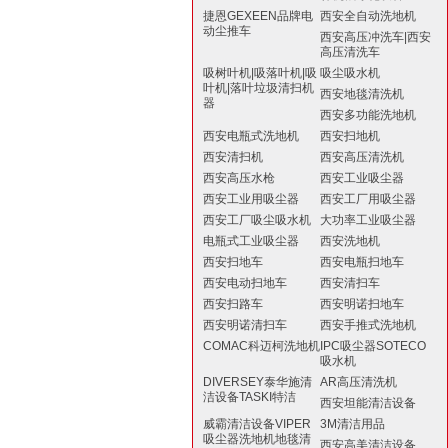
捷恩GEXEEN品牌电
西安全自动洗地机
动尘推车
西安高压冲洗车|西安
高压清洗车
吸树叶机|吸落叶机|吸
吸尘吸水机
叶机|落叶垃圾清扫机
西安地毯清洗机
器
西安多功能洗地机
西安电瓶式洗地机
西安扫地机
西安清扫机
西安高压清洗机
西安高压水枪
西安工业吸尘器
西安工业用吸尘器
西安工厂用吸尘器
西安工厂吸尘吸水机
大功率工业吸尘器
电瓶式工业吸尘器
西安洗地机
西安扫地车
西安电瓶扫地车
西安电动扫地车
西安清扫车
西安扫路车
西安明诺扫地车
西安明诺清扫车
西安手推式洗地机
COMAC科迈柯洗地机
IPC吸尘器SOTECO
吸水机
DIVERSEY泰华施清
AR高压清洗机
洁设备TASKI特洁
西安坦能清洁设备
威霸清洁设备VIPER
3M清洁用品
吸尘器洗地机地毯清
西安高美清洁设备