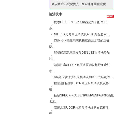
西安水磨石硬化抛光
西安地坪固化硬化
清洁技术
捷恩GEXEEN工业吸尘器是汽车配件工厂
必...
NILFISK力奇​高压清洗机ALTO​对配套水...
DEN-SIN高压清洗机橡胶高压水管的正确
使...
解析船用高压清洗泵DEN-JET在清洗船舶
时...
选择柱塞SPECK高压水泵清洗机设备应注
意...
AR高压泵清洗机无损清洗和直立式结构设...
柱塞进口品牌UDOR高压水泵清洗机设备
在...
柱塞SPECK-KOLBENPUMPENFABRIK高压
水泵...
高压水泵UDOR柱塞泵清洗设备在铝板生
产...