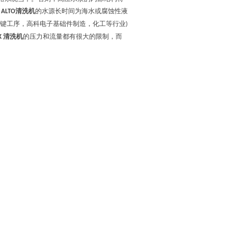
清洗机
的水源长时间为海水或腐蚀性液
K ALTO
键工序，高科电子基础件制造，化工等行业
)
清洗机
的压力和流量都有很大的限制，而
K