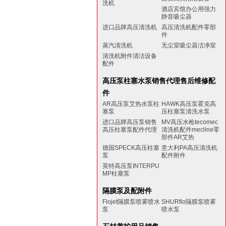
洗机
酒店宾馆办公用强力
静音吸尘器
进口品牌高压清洗机
高压清洗机配件零部
件
蒸汽清洗机
无尘室吸尘器洁净室
清洗机附件清洁设备
配件
高压泵柱塞水泵销售代理售后维修配
件
AR高压泵艾热水泵柱
HAWK高压泵霍克高
塞泵
压柱塞泵清洗水泵
进口品牌高压泵销售
MV高压水枪tecomec
高压柱塞泵配件代理
清洗机配件mecline零
部件AR艾热
德国SPECK高压柱塞
意大利PA高压清洗机
泵
配件附件
英特高压泵INTERPU
MP柱塞泵
隔膜泵及配附件
Flojet隔膜泵喷雾喷水
SHURflo隔膜泵喷雾
泵
喷水泵